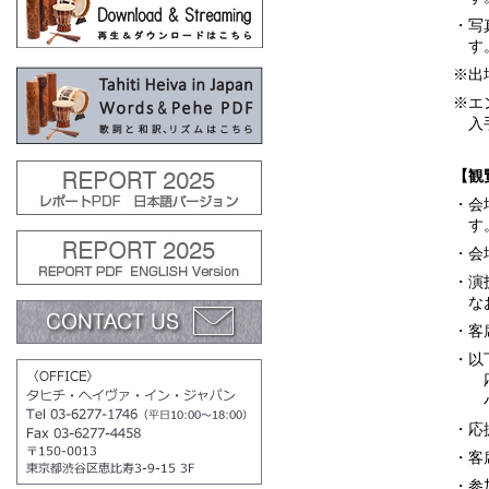
・写
す
※出
※エ
入
【観
・会
す
・会
・演
な
・客
・以
応
小
・応
・客
・参