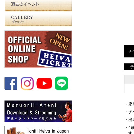
過去の大会
GALLERY
チ
・座
・チ
・出
・4
す