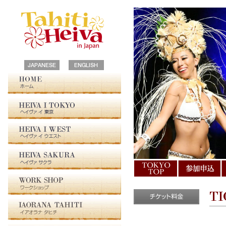
HOME
HEIVA I TOKYO
HEIVA I WEST
HEIVA SAKURA
ご案内
参加申込み
TI
WORK SHOP
IAORANA TAHITI