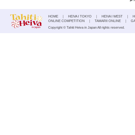
HOME
｜
HEIVA I TOKYO
｜
HEIVA I WEST
｜
H
ONLINE COMPETITION
｜
TAMARII ONLINE
｜
G
Copyright © Tahiti Heiva in Japan All rights reserved.