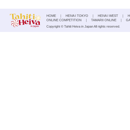
HOME
｜
HEIVA I TOKYO
｜
HEIVA I WEST
｜
H
ONLINE COMPETITION
｜
TAMARII ONLINE
｜
G
Copyright © Tahiti Heiva in Japan All rights reserved.