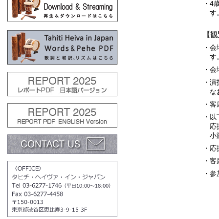
・4
す
【観
・会
す
・会
・演
な
・客
・以
応
小
・応
・客
・参