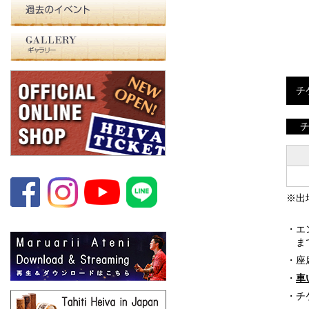
過去の大会
GALLERY
チ
※出
・エ
ま
・座
・
車
・チ